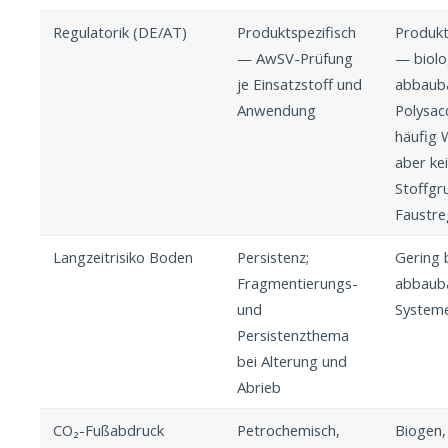
Regulatorik (DE/AT)
Produktspezifisch
Produkt
— AwSV-Prüfung
— biolo
je Einsatzstoff und
abbaub
Anwendung
Polysac
häufig
aber ke
Stoffgr
Faustre
Langzeitrisiko Boden
Persistenz;
Gering 
Fragmentierungs-
abbaub
und
System
Persistenzthema
bei Alterung und
Abrieb
CO₂-Fußabdruck
Petrochemisch,
Biogen,