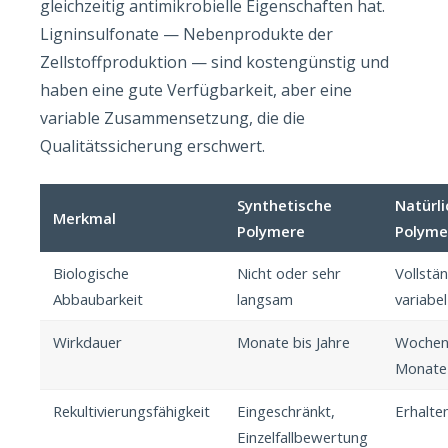
gleichzeitig antimikrobielle Eigenschaften hat.
Ligninsulfonate — Nebenprodukte der
Zellstoffproduktion — sind kostengünstig und
haben eine gute Verfügbarkeit, aber eine
variable Zusammensetzung, die die
Qualitätssicherung erschwert.
Synthetische
Natürl
Merkmal
Polymere
Polyme
Biologische
Nicht oder sehr
Vollstän
Abbaubarkeit
langsam
variabel
Wirkdauer
Monate bis Jahre
Wochen
Monate
Rekultivierungsfähigkeit
Eingeschränkt,
Erhalte
Einzelfallbewertung