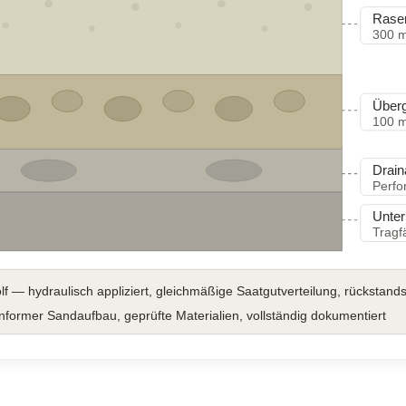
Rase
300 
Überg
100 
Drai
Perfo
Unter
Tragf
f — hydraulisch appliziert, gleichmäßige Saatgutverteilung, rückstand
rmer Sandaufbau, geprüfte Materialien, vollständig dokumentiert