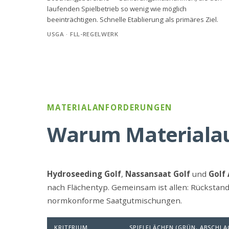
laufenden Spielbetrieb so wenig wie möglich
beeinträchtigen. Schnelle Etablierung als primäres Ziel.
USGA · FLL-REGELWERK
MATERIALANFORDERUNGEN
Warum Materialaus
Hydroseeding Golf
,
Nassansaat Golf
und
Golf
nach Flächentyp. Gemeinsam ist allen: Rückstan
normkonforme Saatgutmischungen.
KRITERIUM
SPIELFLÄCHEN (GRÜN, ABSCHLA