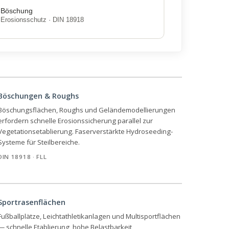
Böschung
Erosionsschutz · DIN 18918
Böschungen & Roughs
Böschungsflächen, Roughs und Geländemodellierungen
erfordern schnelle Erosionssicherung parallel zur
Vegetationsetablierung. Faserverstärkte Hydroseeding-
Systeme für Steilbereiche.
DIN 18918 · FLL
Sportrasenflächen
Fußballplätze, Leichtathletikanlagen und Multisportflächen
— schnelle Etablierung, hohe Belastbarkeit,