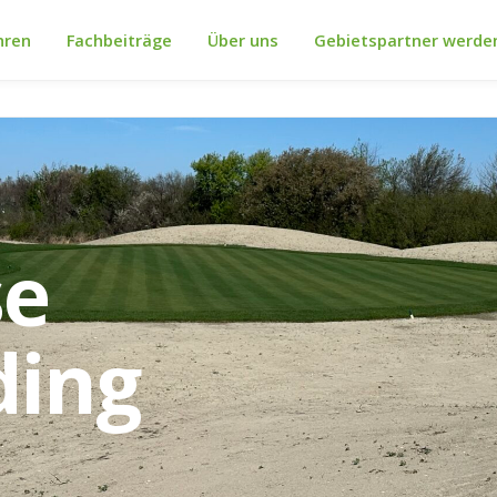
hren
Fachbeiträge
Über uns
Gebietspartner werde
se
ding