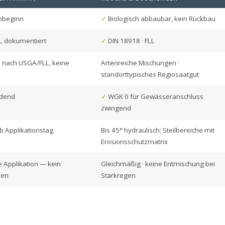
hbeginn
✓
Biologisch abbaubar, kein Rückbau
 dokumentiert
✓
DIN 18918 · FLL
 nach USGA/FLL, keine
Artenreiche Mischungen ·
standorttypisches Regiosaatgut
rdend
✓
WGK 0 für Gewässeranschluss
zwingend
b Applikationstag
Bis 45° hydraulisch; Steilbereiche mit
Erosionsschutzmatrix
 Applikation — kein
Gleichmäßig · keine Entmischung bei
men
Starkregen