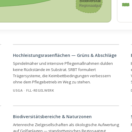
Biodiversität
Regiosaatgut
Hochleistungsrasenflächen — Grüns & Abschläge
Spindelmäher und intensive Pflegemaßnahmen dulden
keine Rückstände im Substrat. SRBT formuliert
Trägersysteme, die Keimbettbedingungen verbessern
ohne dem Pflegebetrieb im Weg zu stehen.
USGA · FLL-REGELWERK
Biodiversitätsbereiche & Naturzonen
Artenreiche Zielgesellschaften als ökologische Aufwertung
auf Golfanlagen — standorttypisches Regiosaatgut,