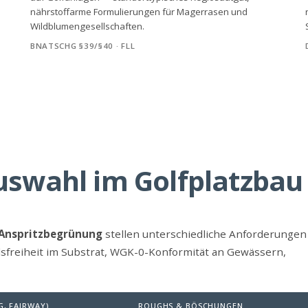
nährstoffarme Formulierungen für Magerrasen und
Wildblumengesellschaften.
BNATSCHG §39/§40 · FLL
wahl im Golfplatzbau 
 Anspritzbegrünung
stellen unterschiedliche Anforderungen 
dsfreiheit im Substrat, WGK-0-Konformität an Gewässern,
G, FAIRWAY)
ROUGHS & BÖSCHUNGEN