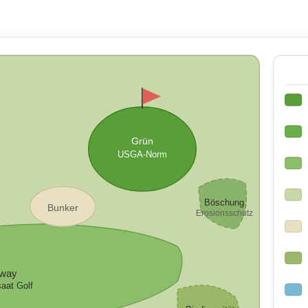
Grün
USGA-Norm
Böschung
Bunker
Erosionsschutz
rway
aat Golf