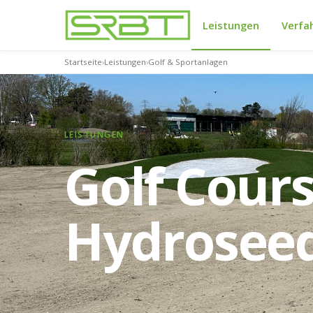
Leistungen
Verfa
Startseite
›
Leistungen
›
Golf & Sportanlagen
LEISTUNGEN
Golf Cour
Hydrosee