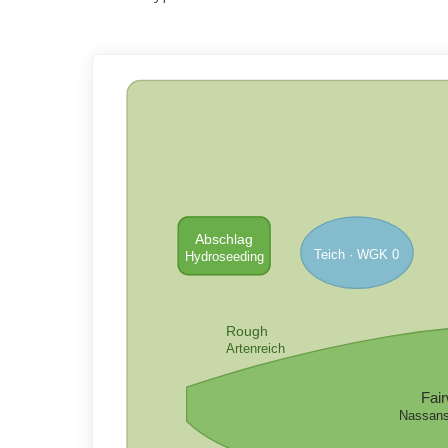
Abschlag
Teich · WGK 0
Hydroseeding
Rough
Artenreich
Fai
Nassans