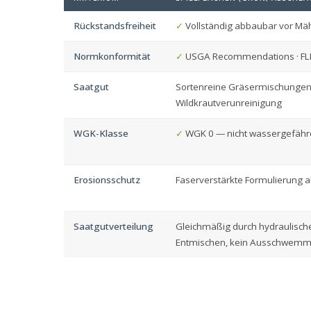
Rückstandsfreiheit
✓
Vollständig abbaubar vor Mä
Normkonformität
✓
USGA Recommendations · FLL
Saatgut
Sortenreine Gräsermischungen
Wildkrautverunreinigung
WGK-Klasse
✓
WGK 0 — nicht wassergefäh
Erosionsschutz
Faserverstärkte Formulierung a
Saatgutverteilung
Gleichmäßig durch hydraulische
Entmischen, kein Ausschwem