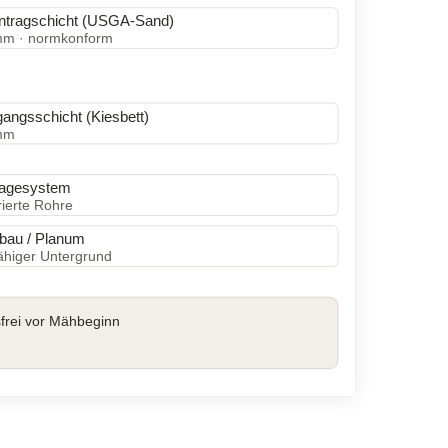
ntragschicht (USGA-Sand)
mm · normkonform
angsschicht (Kiesbett)
mm
nagesystem
rierte Rohre
bau / Planum
ähiger Untergrund
sfrei vor Mähbeginn