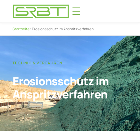
Startseite
›
Erosionsschutz im Anspritzverfahren
TECHNIK & VERFAHREN
Erosionsschutz im
Anspritzverfahren