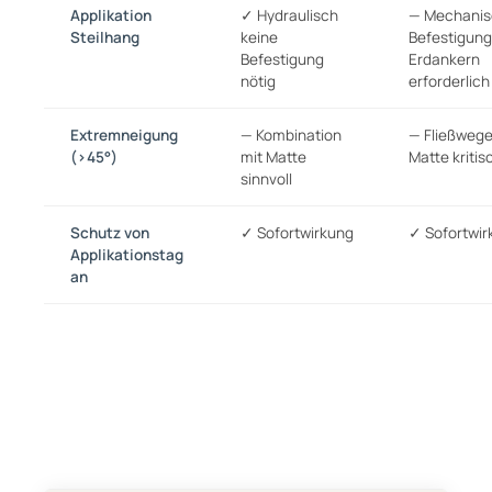
Applikation
✓ Hydraulisch
— Mechani
Steilhang
keine
Befestigung
Befestigung
Erdankern
nötig
erforderlich
Extremneigung
— Kombination
— Fließwege
(>45°)
mit Matte
Matte kritis
sinnvoll
Schutz von
✓ Sofortwirkung
✓ Sofortwir
Applikationstag
an