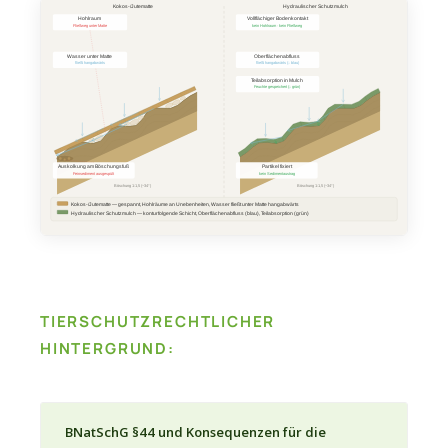
Kokos-/Jutematte
Hydraulischer Schutzmulch
Hohlraum
Vollflächiger Bodenkontakt
Fließweg unter Matte
kein Hohlraum · kein Fließweg
Wasser unter Matte
Oberflächenabfluss
fließt hangabwärts
fließt hangabwärts (↓ blau)
Teilabsorption in Mulch
Feuchte gespeichert (↓ grün)
Auskolkung am Böschungsfuß
Partikel fixiert
Feinsediment ausgespült
kein Sedimentaustrag
Böschung 1:1,5 (~34°)
Böschung 1:1,5 (~34°)
Kokos-/Jutematte — gespannt, Hohlräume an Unebenheiten, Wasser fließt unter Matte hangabwärts
Hydraulischer Schutzmulch — konturfolgende Schicht, Oberflächenabfluss (blau), Teilabsorption (grün)
TIERSCHUTZRECHTLICHER
HINTERGRUND:
BNatSchG §44 und Konsequenzen für die