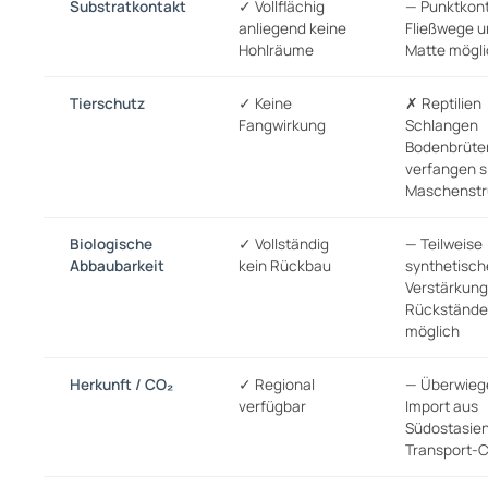
Substratkontakt
✓ Vollflächig
— Punktkont
anliegend keine
Fließwege u
Hohlräume
Matte mögl
Tierschutz
✓ Keine
✗ Reptilien
Fangwirkung
Schlangen
Bodenbrüte
verfangen s
Maschenstr
Biologische
✓ Vollständig
— Teilweise
Abbaubarkeit
kein Rückbau
synthetisch
Verstärkung
Rückstände
möglich
Herkunft / CO₂
✓ Regional
— Überwieg
verfügbar
Import aus
Südostasien
Transport-