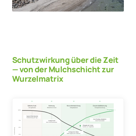
Schutzwirkung über die Zeit
— von der Mulchschicht zur
Wurzelmatrix
01
02
03
04
Sofortschutz
Keimung
Wurzelentwicklung
Dauerstabilisierung
ab Applikation
Mikroklima-Schutz
Übergabephase
Bioingenieurwirkung
Vegetation →
100%
Splash-Effekt blockiert
Sofortwirkung ab Tag 1
Kein Rückbau erforderlich
75%
keine Rückstände
Saatgut fixiert
kein Ausschwemmen
Übergabe der Schutz-
funktion an Vegetation
50%
Schutzwirkung
Biologischer Abbau
liefert organische Substanz
25%