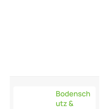
Bodenschutz &
Kontaminierungsmana
gement
Nachhaltiger Bodenschutz für
Baugebiete und mehr
Bodensch
utz &